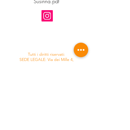
Susinna.pdf
Tutti i diritti riservati:
SEDE LEGALE: Via dei Mille 4,
88058 Torre Annunziata (NA)
P.IVA :
05241241214
Bmore Management
Palazzo Brancaccio
Via merulana
248 - 00185
Roma
Mail:
info@bmoremanagement.it