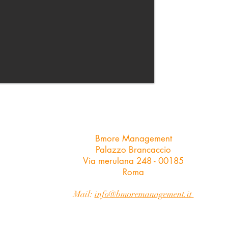
Bmore Management
Palazzo Brancaccio
Via merulana 248 - 00185
Roma
Mail:
info@bmoremanagement.it